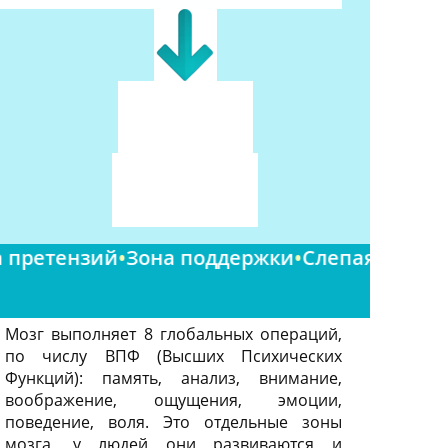
ензий
•
Зона поддержки
•
Слепая зона
•
Зона у
Мозг выполняет 8 глобальных операций,
по числу ВПФ (Высших Психических
Функций): память, анализ, внимание,
воображение, ощущения, эмоции,
поведение, воля. Это отдельные зоны
мозга, у людей они развиваются и