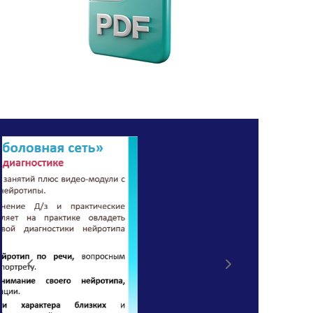
архитектуры нейроинтеллектов персоны
(нейротипа)
по открытым
источникам.
Соблюдение Закона о
персональных данных 152-ФЗ
8 МОДАЛЬНОСТЕЙ
ПЕРЕДАЧА
ПОД КЛЮЧ
Готовые deliverables (Нейропаспорта):
ведущие neuro skills, карта зон
коннотации, лексическая карта
триггеров, когнитивная
подстройка, профилактика
выгорания и токсичности, прогноз
командной синергии.
Подписание двухстороннего NDA +
коммерческая тайна: Все данные
хранятся на российских защищенных
серверах.