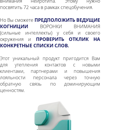
внимания нейротипа. Этому нужно
(максимальный драйв),
Творчества,
посвятить 72 часа в рамках спецобучения.
Тревоги, Проверки, Азарта,
Претензий, Поддержки или Слепого
Но Вы сможете
ПРЕДПОЛОЖИТЬ ВЕДУЩИЕ
пятна.
Диапазон восприятия по
КОГНИЦИИ
ВОРОНКИ ВНИМАНИЯ
интеллектам можно расширять
(сильные интеллекты) у себя и своего
соответсвующими тренировками.
окружения и
ПРОВЕРИТЬ ОТКЛИК НА
Место интеллекта в воронке внимания
КОНКРЕТНЫЕ СПИСКИ СЛОВ.
сменить невозможно.
Этот уникальный продукт пригодится Вам
ОБЪЕКТИВНАЯ
для утепления контактов с новыми
ДИАГНОСТИКА
Только экспертный уровень,
без
клиентами, партнерами и повышения
общего доступа.
Без проведения
лояльности персонала через точную
тестирования.
Ноль вопросов — ноль
обратную связь по доминирующим
социальной желательности (угадывания
ценностям.
"нужных" ответов).
Возможна заочная
диагностика,
без интервью.
Предустановленное отношение к
модальностям по зонам внимания
статистически подтверждается
нейроинтерфейсами. Скрининг