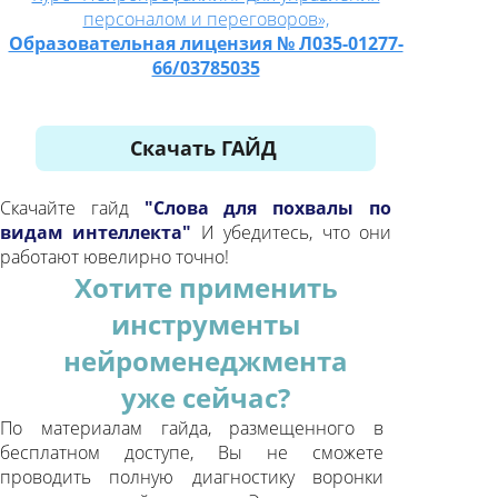
от уровня развития человека, методов
персоналом и переговоров»,
воспитания, возраста, настроения,
Образовательная лицензия № Л035-01277-
состояния здоровья - потому что при
66/03785035
скрининге ведется анализ
неосознанных моторных реакций
разных зон мозга. Таких же
автоматических программ как
Скачать ГАЙД
программы дыхания, пишеварения,
регенерации и прочих.
Чем больше в
Скачайте гайд
"Слова для похвалы по
личности ИНДИВИДУАЛИЗАЦИИ,
видам интеллекта"
И убедитесь, что они
тем меньше проявляются
работают ювелирно точно!
автоматические реакции
Хотите применить
нейротипа.
инструменты
ВОРОНКА
ВНИМАНИЯ
нейроменеджмента
Врожденная архитектура расстановки
уже сейчас?
интеллектов от сильных к слабым,
неизменный алгоритм обработки
По материалам гайда, размещенного в
информации: у человека каждая
бесплатном доступе, Вы не сможете
задача/слово попадает в свои зоны
проводить полную диагностику воронки
коннотации:
Уверенности