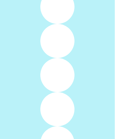
сбалансированного нейротипа
детей.