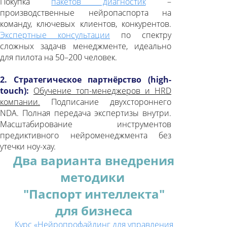
Покупка
пакетов диагностик
–
внутренней информации, так
производственные нейропаспорта на
называемая
ФОРМА
мышления.
команду, ключевых клиентов, конкурентов.
Экспертные консультации
по спектру
Он врожден и не меняется, его
сложных задачв менеджменте, идеально
невозможно запрограммировать,
для пилота на 50–200 человек.
передать по наследству, перевоспитать.
Является неотьемлемой биологической
2. Стратегическое партнёрство (high-
частью личности, так же как
touch):
Обучение топ-менеджеров и HRD
конституция тела, фенотип внешности.
компании.
Подписание двухстороннего
Все кардинальные изменения
NDA. Полная передача экспертизы внутри.
характера связаны с
СОДЕРЖАНИЕМ
Масштабирование инструментов
личности (жизненным опытом), а не ее
предиктивного нейроменеджмента без
формой мышления. Нейротип
утечки ноу-хау.
проявляется как автоматические
Два варианта внедрения
конотационные реакции на разные
сферы жизни, с заложенным
методики
диапазоном освоения навыков и
"Паспорт интеллекта"
степенью важности для личности.
для бизнеса
Диагностика нейротипа не зависит
Курс «Нейропрофайлинг для управления