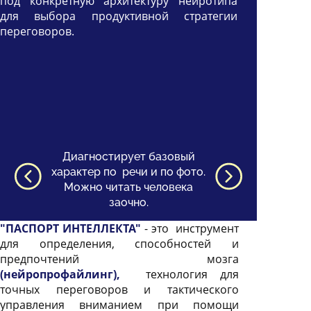
под конкретную архитектуру нейротипа
для выбора продуктивной стратегии
переговоров.
Диагностирует базовый
Соотносит жи
Имеет техно
Отвечает 
Совмещае
Помогает 
характер по речи и по фото.
когнитивной 
открытия не
8 видами инт
прозрачные
навыков д
Можно читать человека
лексические
отношения и
телодинамик
инструменты
о восп
заочно.
информацион
научиться
саморе
профа
под 
"ПАСПОРТ ИНТЕЛЛЕКТА"
- это инструмент
для определения, способностей и
предпочтений мозга
(нейропрофайлинг),
технология для
точных переговоров и тактического
управления вниманием при помощи