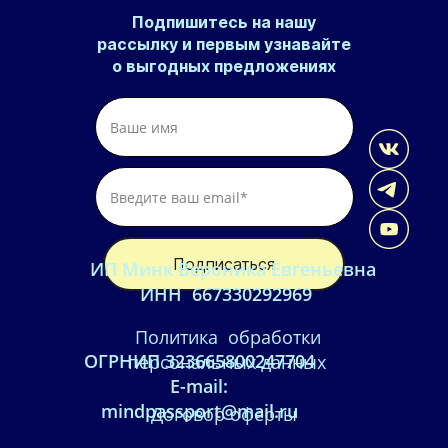
Подпишитесь на нашу
31 августа!
рассылку и первым узнавайте
о выгодных предложениях
Подписаться
ИП Минк Вероника Евгеньевна
Заказать подбор персонала
ИНН 667330292969
Политика обработки
ОГРНИП 323665800247704
персональных данных
E-mail:
mindpassport@mail.ru
Договор оферты