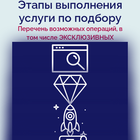
Этапы выполнения
услуги по подбору
Перечень возможных операций, в
том числе ЭКСКЛЮЗИВНЫХ
ТАРГЕТИРОВАНИЕ ДОЛЖНОСТИ
1. Заполнение заявки на подбор совместно с
Клиентом.
2. Согласование стоимости и заключение
ОТБОР КАНДИДАТОВ
договора на подбор персонала с Клиентом.
3. Мониторинг разнообразия функционала
9. Сортировка и отбор откликов, прямой
на подобной должности.
поиск кандидатов.
4. ЭКСКЛЮЗИВ: Экспертиза вакансии.